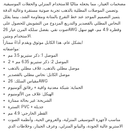
مضخمات الغيتار، مما يجعله مثاليًا للاستخدام المنزلي والحفلات الموسيقية.
وتضمن الموصلات المطلية بالذهب تجربة صوتية مستقرة وعالية الدقة.
يتميز التصميم الموحد عند خط التفرع بالمتانة ومقاومة الشد، بينما يقلل
النحاس المطلي بالقصدير والتدريع المزدوج من التشويش للحصول على
صوت نقي. بفضل سلكه المرن عيار 26AWG وقطره 4.9 مم، فهو سهل
الاستخدام ومتين.
بشكل عام، هذا الكابل موثوق ويقدم أداءً ممتازاً!
مواصفاته:
الموصل 1: ذكر ستيريو 3.5 مم
الموصل 2: ​​ذكر ستيريو 6.35 مم × 2
موصل مطلي بالذهب، غلاف مطلي بالذهب
موصل الكابل: نحاس مطلي بالقصدير
مقياس السلك: 26AWG
الحماية: شبكة معدنية واقية + رقائق ألومنيوم
الهيكل: غلاف من الألومنيوم
الشريحة: غير بحالة ممتازة
السترة: PVC + جديلة
القطر الخارجي: 4.9 مم
مناسب لأجهزة الموسيقى المنزلية، والعروض الحية، وأنظمة الصوت
الاستريو عالية الجودة، والبيانو المنزلي، وعزف الجيتار، وخلاطات الدي