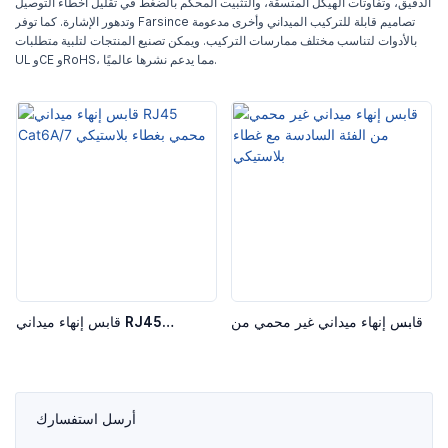
الدقيق، وتفاوتات الهيكل المتسقة، والتثبيت المحكم بالضغط في تقليل أخطاء التوصيل
وتدهور الإشارة. كما توفر Farsince تصاميم قابلة للتركيب الميداني وأخرى مدعومة
بالأدوات لتناسب مختلف ممارسات التركيب. ويمكن تصنيع المنتجات لتلبية متطلبات
UL وCE وRoHS، مما يدعم نشرها عالميًا.
قابس إنهاء ميداني غير محمي من
قابس إنهاء ميداني RJ45
الفئة السادسة مع غطاء بلاستيكي
Cat6A/7 محمي بغطاء بلاستيكي
أرسل استفسارك