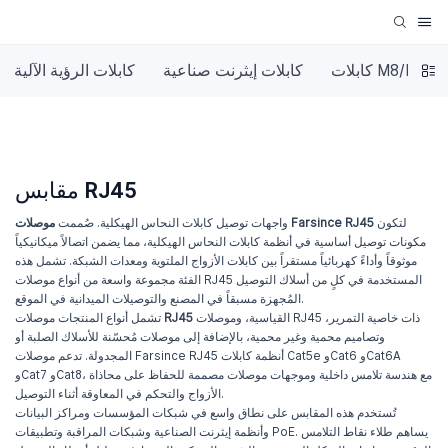
كابلات M8/M12
كابلات إيثرنت صناعية
كابلات الرؤية الآلية
مقابس RJ45
لتكون
موصلات Farsince RJ45
واجهات توصيل كابلات النحاس الهيكلية. صُممت
مكونات توصيل أساسية في أنظمة كابلات النحاس الهيكلية، مما يضمن اتصالاً ميكانيكياً
موثوقاً وأداءً كهربائياً مستقراً بين كابلات الأزواج الملتوية ومعدات الشبكة. تشمل هذه
الفئة مجموعة واسعة من أنواع موصلات RJ45 المستخدمة في كلٍ من أسلاك التوصيل
المُجهزة مسبقاً في المصنع والتوصيلات الميدانية في الموقع.
القياسية، وموصلات RJ45 ذات خاصية التمرير،
RJ45
تشمل أنواع المنتجات موصلات
وتصاميم محمية وغير محمية، بالإضافة إلى موصلات مُحسّنة للأسلاك الصلبة أو
المجدولة. تدعم موصلات Farsince RJ45 أنظمة كابلات Cat5e وCat6 وCat6A
وCat7 وCat8، مع هندسة تلامس داخلية وموجهات موصلات مصممة للحفاظ على محاذاة
الأزواج والتحكم في المعاوقة أثناء التوصيل.
تُستخدم هذه المقابس على نطاق واسع في شبكات المؤسسات ومراكز البيانات
وأنظمة إيثرنت الصناعية وشبكات المراقبة وتطبيقات PoE. يساهم طلاء نقاط التلامس