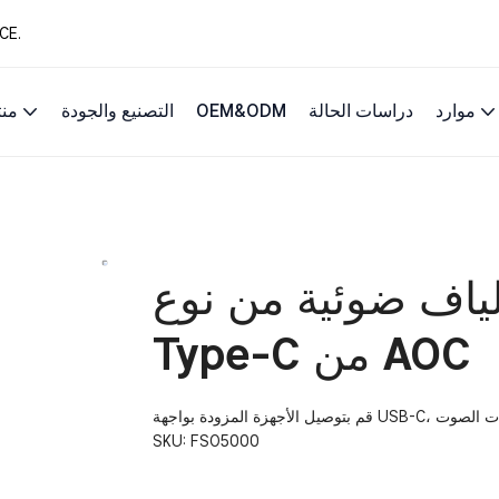
13 عامًا من حلول 
موارد
دراسات الحالة
OEM&ODM
التصنيع والجودة
من
ف ضوئية من نوع USB 3.2 Gen1
Type-C من AOC
SKU:
FSO5000