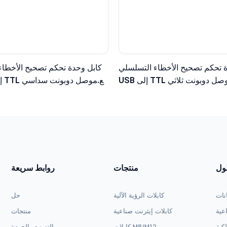
 تحكم تصحيح الأخطاء التسلسلي
كابل وحدة تحكم تصحيح الأخطاء
USB إلى TTL مع موصل دوبونت ثلاثي
طراف، مستوى منطقي 3.3 فولت
الأطراف، مستوى منطقي 5 ف
لول
منتجات
روابط سريعة
انات
كابلات الرؤية الآلية
حل
اعية
كابلات إيثرنت صناعية
منتجات
لكية
كابلات M8/M12
التصنيع والجودة