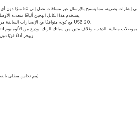
يستخدم هذا الكابل الهجين أليافًا متعددة الأوضاع لنقل البيانات بسرعة عالية وأسلاكًا نحاسية لإشارات التحكم منخفضة التردد.
يتميز بموصلات USB 3.2 من النوع C ذكر ويدعم دقة تصل إلى 4K@60Hz، مع كونه متوافقًا مع الإصدارات السابقة من USB 2.0.
وهو متوافق مع معايير RoHS و REACH، ويوفر أداءً قويًا دون دعم توصيل الطاقة أو نقل البيانات.
موصل الكابل: ألياف (4*0.20 مم)، سلك الطاقة: 24AWG (41/0.08 مم نحاس مطلي بالقصدير)