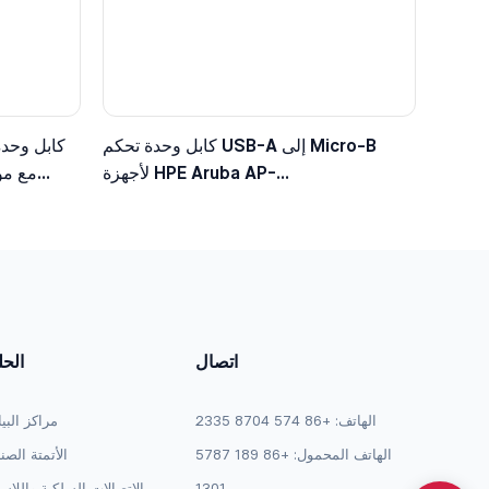
كابل وحدة تحكم USB-A إلى Micro-B
كابل وحدة
لأجهزة HPE Aruba AP-
203/303/515/535، متوافق مع JY728A /
الأ
AP-CBL-SERU
اتصال
الح
الهاتف: +86 574 8704 2335
مراكز البي
الهاتف المحمول: +86 189 5787
الأتمتة الصن
1301
الاتصالات السلكية واللاس