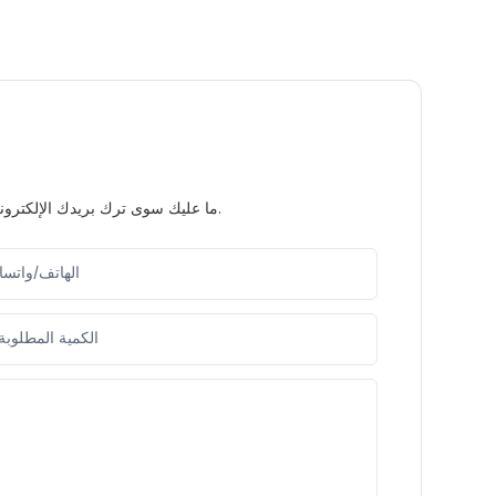
ما عليك سوى ترك بريدك الإلكتروني أو رقم هاتفك في نموذج الاتصال حتى نتمكن من إرسال عرض أسعار مجاني لمجموعة واسعة من التصاميم لدينا.
الهاتف/واتس
الكمية المطلوبة