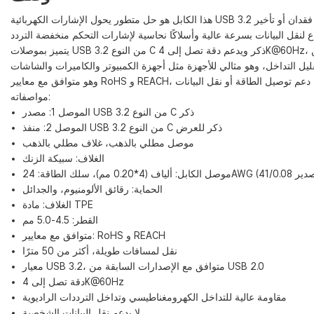
مواصفاته:
الموصل 1: مصدر USB 3.2 من النوع C ذكر
الموصل 2: ​​منفذ USB 3.2 من النوع C ذكر للعرض
موصل مطلي بالذهب، غلاف مطلي بالذهب
الغلاف: سبيكة الزنك
الحماية: رقائق الألومنيوم، والجدائل
الغلاف: مادة TPE
القطر: 4.5-5.0 مم
متوافق مع معايير: RoHS و REACH
نقل لمسافات طويلة، أكثر من 50 مترًا
معيار USB 3.2، متوافق مع الإصدارات السابقة من USB 2.0
دقة تصل إلى 4K@60Hz
مقاومة عالية للتداخل الكهرومغناطيسي وتداخل الترددات الراديوية
لا يدعم نقل البيانات الشخصية