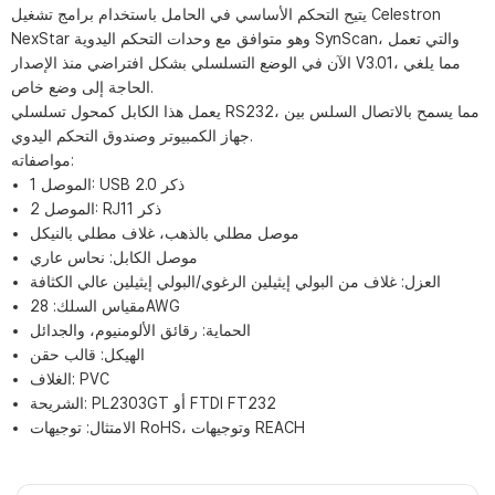
يتيح التحكم الأساسي في الحامل باستخدام برامج تشغيل Celestron
NexStar وهو متوافق مع وحدات التحكم اليدوية SynScan، والتي تعمل
الآن في الوضع التسلسلي بشكل افتراضي منذ الإصدار V3.01، مما يلغي
الحاجة إلى وضع خاص.
يعمل هذا الكابل كمحول تسلسلي RS232، مما يسمح بالاتصال السلس بين
جهاز الكمبيوتر وصندوق التحكم اليدوي.
مواصفاته:
الموصل 1: USB 2.0 ذكر
الموصل 2: ​​RJ11 ذكر
موصل مطلي بالذهب، غلاف مطلي بالنيكل
موصل الكابل: نحاس عاري
العزل: غلاف من البولي إيثيلين الرغوي/البولي إيثيلين عالي الكثافة
مقياس السلك: 28AWG
الحماية: رقائق الألومنيوم، والجدائل
الهيكل: قالب حقن
الغلاف: PVC
الشريحة: PL2303GT أو FTDI FT232
الامتثال: توجيهات RoHS، وتوجيهات REACH