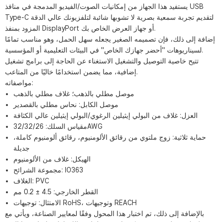
يستفيد هذا الجهاز من إمكانيات الصوت/الفيديو المدمجة في منافذ USB
Type-C لتقديم تجربة سمعية بصرية لا تشوبها شائبة لتلفزيونك عالي الدقة
المزود بمنفذ DisplayPort أو جهاز العرض الخاص بك.
إضافة إلى ذلك، فإن تصميمه الصغير يجعله سهل الحمل، وهو مناسب تمامًا
لسيناريوهات "أحضر جهازك الخاص" في البيئات التعليمية أو المؤسسية.
تتيح خاصية التوصيل والتشغيل الاستغناء عن الحاجة إلى برامج تشغيل
إضافية، مما يضمن استخدامًا خاليًا من المتاعب.
مواصفاته:
موصل مطلي بالذهب؛ غلاف مطلي بالذهب
موصل الكابل: نحاس مطلي بالقصدير
العزل: غلاف من البولي إيثيلين الرغوي/البولي إيثيلين عالي الكثافة
مقياس السلك: 32/32/26AWG
حماية ثلاثية: زوج ملتوي من رقائق الألومنيوم، رقائق ألومنيوم كاملة،
جديلة
الهيكل: غلاف من الألومنيوم
مجموعة الشرائح: IO363
الغلاف: PVC
القطر الخارجي: 4.5 ± 0.2 مم
الامتثال: توجيهات RoHS، وتوجيهات REACH
بالإضافة إلى ذلك، تم اختبار هذا المحول وفقًا لمعايير الصناعة، ويأتي مع