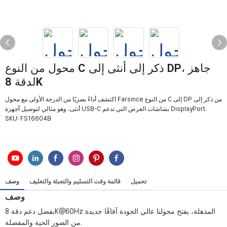
محول من النوع C ذكر إلى أنثى إلى DP، جاهز
لدقة 8K
اكتشف أداءً بصريًا من الدرجة الأولى مع محول Farsince من النوع C إلى DP من ذكر إلى
أنثى، وهو مثالي لتوصيل أجهزة USB-C بشاشات العرض التي تدعم DisplayPort.
SKU:
FS16604B
تحميل
قائمة وقت التسليم والتعبئة والتغليف
وصف
وصف
بفضل دعم دقة 8K@60Hz المذهلة، يفتح محولنا عالي الجودة آفاقًا جديدة
من الصور الحية والمفصلة.