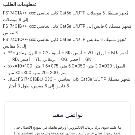
معلومات الطلب:
FS17401A**-xxx: كابل نحاسي Cat5e U/UTP مُجهز مسبقًا، 6 موصلات
إلى 6 موصلات
FS17401B**-xxx: كابل نحاسي Cat5e U/UTP مُجهز مسبقًا، 6 قابس إلى
6 مقبس
FS17401C**-xxx: كابل نحاسي Cat5e U/UTP مُجهز مسبقًا، 6 مقابس
إلى 6 مقابس
**=اللون: رمادي = GY، أسود = BK، أبيض = WT، أزرق = BU، أحمر
= RD، أصفر = YL، برتقالي = OG، أخضر = GN
xxx=الطول: 030=3.0 متر، 050=5.0 متر، 075=7.5 متر، 100=10
متر، 200=20 متر، 300=30 متر
مثال: FS17401BBU-030 = كابل نحاسي Cat5e U/UTP مُجهز مسبقًا،
6 قابس إلى 6 مقبس، طول 3 أمتار
تواصل معنا
ما عليك سوى ترك بريدك الإلكتروني أو رقم هاتفك في نموذج الاتصال حتى
نتمكن من إرسال عرض أسعار مجاني لمجموعة واسعة من التصاميم لدينا.