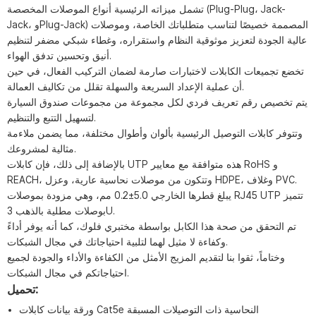
تشمل ميزاته الرئيسية أنواع الموصلات المخصصة (Plug-Plug، Jack-
Jack، وPlug-Jack) المصممة خصيصًا لتناسب متطلباتك الخاصة، وموصلات
عالية الجودة لتعزيز موثوقية النظام واستقراره، وغطاء شبكي مضفر لتنظيم
أنيق وتحسين تدفق الهواء.
تخضع تجميعات الكابلات لاختبارات صارمة لضمان التركيب الفعال، في حين
أن عملية الإعداد السريعة والسهلة تقلل من تكاليف العمالة.
يتم تخصيص رقم تعريف فردي لكل مجموعة من مجموعات صندوق السيارة
لتسهيل التتبع والتنظيم.
وتتوفر كابلات التوصيل الرئيسية بألوان وأطوال مختلفة، مما يضمن ملاءمة
مثالية لمشروعك.
بالإضافة إلى ذلك، فإن كابلات UTP هذه متوافقة مع معايير RoHS و
REACH، وتتكون من موصلات نحاسية عارية، وعزل HDPE، وغلاف PVC.
يبلغ قطرها الخارجي 5.0±0.2 مم، وهي مزودة بموصلات RJ45 UTP تتميز
بوصلات مطلية بالذهب 3U.
تم التحقق من صحة هذا الكابل بواسطة مختبري فلوك، كما أنه يوفر أداءً
وكفاءة لا مثيل لهما لتلبية احتياجاتك في مجال الشبكات.
وختاماً، ثقوا بنا لتقديم المزيج الأمثل من الكفاءة والأداء والجودة لجميع
احتياجاتكم في مجال الشبكات.
تحميل:
ورقة بيانات كابلات Cat5e النحاسية ذات التوصيلات المسبقة