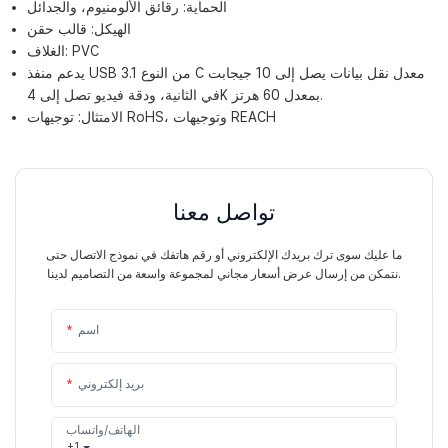
الحماية: رقائق الألومنيوم، والجدائل
الهيكل: قالب حقن
الغلاف: PVC
يدعم منفذ USB 3.1 من النوع C معدل نقل بيانات يصل إلى 10 جيجابت
في الثانية، ودقة فيديو تصل إلى 4K بمعدل 60 هرتز.
الامتثال: توجيهات RoHS، وتوجيهات REACH
تواصل معنا
ما عليك سوى ترك بريدك الإلكتروني أو رقم هاتفك في نموذج الاتصال حتى
نتمكن من إرسال عرض أسعار مجاني لمجموعة واسعة من التصاميم لدينا.
اسم
بريد إلكتروني
الهاتف/واتساب
+1