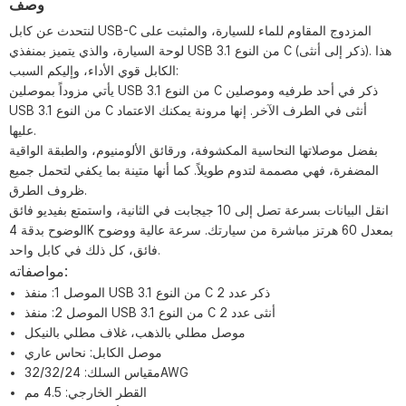
وصف
لنتحدث عن كابل USB-C المزدوج المقاوم للماء للسيارة، والمثبت على
لوحة السيارة، والذي يتميز بمنفذي USB 3.1 من النوع C (ذكر إلى أنثى). هذا
الكابل قوي الأداء، وإليكم السبب:
يأتي مزوداً بموصلين USB 3.1 من النوع C ذكر في أحد طرفيه وموصلين
USB 3.1 من النوع C أنثى في الطرف الآخر. إنها مرونة يمكنك الاعتماد
عليها.
بفضل موصلاتها النحاسية المكشوفة، ورقائق الألومنيوم، والطبقة الواقية
المضفرة، فهي مصممة لتدوم طويلاً. كما أنها متينة بما يكفي لتحمل جميع
ظروف الطرق.
انقل البيانات بسرعة تصل إلى 10 جيجابت في الثانية، واستمتع بفيديو فائق
الوضوح بدقة 4K بمعدل 60 هرتز مباشرة من سيارتك. سرعة عالية ووضوح
فائق، كل ذلك في كابل واحد.
مواصفاته:
الموصل 1: منفذ USB 3.1 من النوع C ذكر عدد 2
الموصل 2: ​​منفذ USB 3.1 من النوع C أنثى عدد 2
موصل مطلي بالذهب، غلاف مطلي بالنيكل
موصل الكابل: نحاس عاري
مقياس السلك: 32/32/24AWG
القطر الخارجي: 4.5 مم