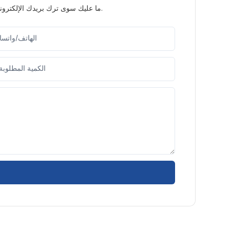
ما عليك سوى ترك بريدك الإلكتروني أو رقم هاتفك في نموذج الاتصال حتى نتمكن من إرسال عرض أسعار مجاني لمجموعة واسعة من التصاميم لدينا.
الهاتف/واتس
الكمية المطلوبة