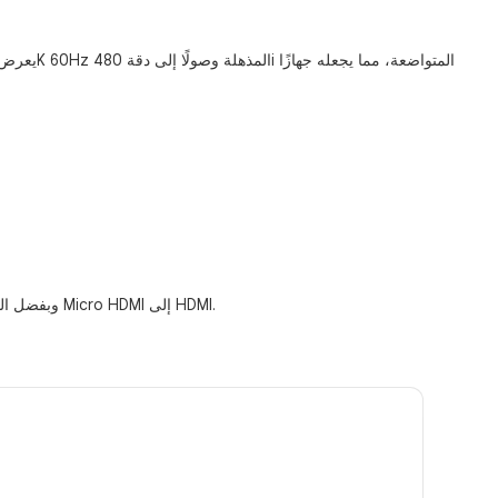
وبفضل الموصلات المطلية بالذهب والحماية الثلاثية، يضمن هذا الكابل متانة فائقة وتجربة مشاهدة خالية من التشويش. لذا، تواصل معنا اليوم واحصل على كابل محول Micro HDMI إلى HDMI.