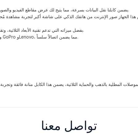
بفضل تصميمها الخاص المزود بموصل micro HDMI-D، يضمن كابلنا نقل البيانات بسرعة، مما يتيح لك عرض مقاطع الفيديو والصور من أجهزتك بسهولة.
بفضل ميزاته التي تدعم تقنية الأبعاد الثلاثية، وتقنية الإيثرنت، وقناة إرجاع الصوت المتطورة، يتميز هذا المنتج بالجودة والتوافق.
وهو متوافق مع كاميرات الحركة، وأنظمة المسرح المنزلي، أو أحدث طرازات GoPro وLenovo، مما يضمن اتصالاً سلساً.
تواصل معنا