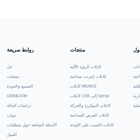
طراف، مستوى منطقي 3.3 فولت
الأطراف، مستوى منطقي 5 ف
لول
منتجات
روابط سريعة
انات
كابلات الرؤية الآلية
حل
اعية
كابلات إيثرنت صناعية
منتجات
لكية
كابلات M8/M12
التصنيع والجودة
ارية
كابلات USB إلى Serial
OEM&ODM
لية
كابلات المؤازرة والحركة
دراسات الحالة
كابلات العرض الصناعية
موارد
كابلات التثبيت على اللوحة
الأسئلة الشائعة حول متطلبات
العمل