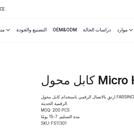
13 عامًا من حلول 
موارد
دراسات الحالة
OEM&ODM
التصنيع والجودة
من
ارتقِ بالاتصال الرقمي باستخدام كابل محول FARSINCE Micro HDMI إلى HDMI، المصمم خصيصًا للهواتف المحمولة والكاميرات
الرقمية الحديثة.
MOQ: 200 PCS
مدة التسليم: 7-15 يومًا
SKU:
FS11301