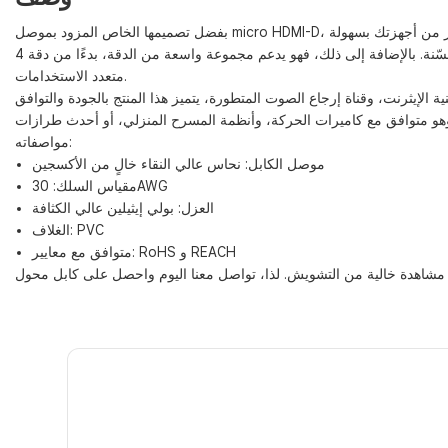
يعرض هذا الجهاز صور الإنترنت من هاتفك الذكي على شاشة أكبر لتجربة مشاهدة مُحسّنة. بالإضافة إلى ذلك، فهو يدعم مجموعة واسعة من الدقة، بدءًا من دقة 4K 60Hz المذهلة وصولًا إلى دقة 480i المتواضعة، مما يجعله جهازًا
متعدد الاستخدامات.
مواصفاته:
موصل الكابل: نحاس عالي النقاء خالٍ من الأكسجين
مقياس السلك: 30AWG
العزل: بولي إيثيلين عالي الكثافة
الغلاف: PVC
متوافق مع معايير: RoHS و REACH