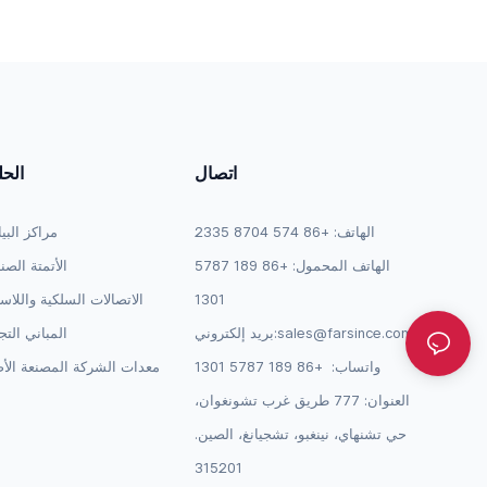
203/303/515/535، متوافق مع JY728A /
الأ
AP-CBL-SERU
اتصال
الح
الهاتف: +86 574 8704 2335
مراكز البي
الهاتف المحمول: +86 189 5787
الأتمتة الصن
1301
الاتصالات السلكية واللاس
sales@farsince.com
بريد إلكتروني:
المباني التج
واتساب:
+86 189 5787 1301
معدات الشركة المصنعة الأص
العنوان: 777 طريق غرب تشونغوان،
حي تشنهاي، نينغبو، تشجيانغ، الصين.
315201