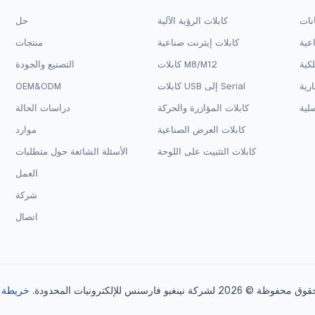
انات
كابلات الرؤية الآلية
حل
اعية
كابلات إيثرنت صناعية
منتجات
لكية
كابلات M8/M12
التصنيع والجودة
ارية
كابلات USB إلى Serial
OEM&ODM
لية
كابلات المؤازرة والحركة
دراسات الحالة
كابلات العرض الصناعية
موارد
كابلات التثبيت على اللوحة
الأسئلة الشائعة حول متطلبات
العمل
شركة
اتصال
2026 لشركة نينغبو فارسنس للإلكترونيات المحدودة.
خريطة ا