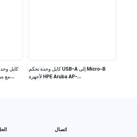
كابل وحدة تحكم USB-A إلى Micro-B
كابل وحدة
لأجهزة HPE Aruba AP-
203/303/515/535، متوافق مع JY728A /
الأ
AP-CBL-SERU
اتصال
الح