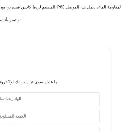
مصنوع من النايلون المتين PA66، ويتميز بأنابيب سيراميكية عالية الأداء، مما يضمن توصيلات آمنة وموثوقة. كما توفر حلقات السيليكون والمطاط إحكامًا ممتازًا ضد الماء.
ما عليك سوى ترك بريدك الإلكتروني أو رقم هاتفك في نموذج الاتصال حتى نتمكن من إرسال عرض أسعار مجاني لمجموعة واسعة من التصاميم لدينا.
الهاتف/واتس
الكمية المطلوبة