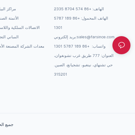
الهاتف: +86 574 8704 2335
مراكز البي
الهاتف المحمول: +86 189 5787
الأتمتة الصن
1301
الاتصالات السلكية واللاس
sales@farsince.com
بريد إلكتروني:
المباني التج
واتساب:
+86 189 5787 1301
معدات الشركة المصنعة الأص
العنوان: 777 طريق غرب تشونغوان،
حي تشنهاي، نينغبو، تشجيانغ، الصين.
315201
جميع الحقوق محفوظة © 