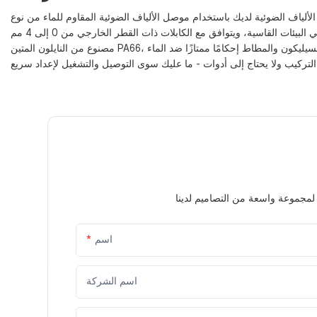
باستخدام موصل الألياف الضوئية المقاوم للماء من نوع SC، المصمم لربط كابلين قصيرين مع توفير الحماية من الرطوبة والأكسدة والتآكل. بفضل تصنيف IP68 لمقاومة الماء، يعمل هذا الموصل
اسم
اسم الشركة