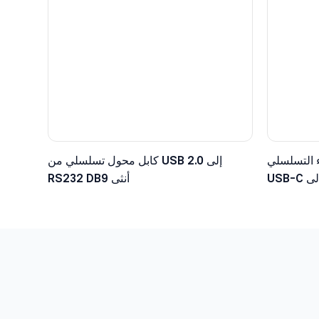
 التسلسلي
كابل محول تسلسلي من USB 2.0 إلى
USB-C إلى TTL مع موصل دوبونت سداسي
RS232 DB9 أنثى
ولت