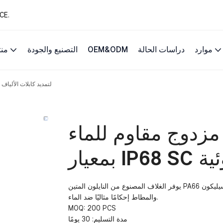
13 عامًا من حلول 
موارد
دراسات الحالة
OEM&ODM
التصنيع والجودة
من
موصل ألياف ضوئية مزدوج مقاوم للماء بمعيار IP68 SC لتمديد كا
زدوج مقاوم للماء
وئية
يوفر الغلاف المصنوع من النايلون المتين PA66 والقناة الخزفية عالية الأداء الأمان والموثوقية، بينما تضمن حلقات السيليكون
والمطاط إحكامًا مثاليًا ضد الماء.
MOQ: 200 PCS
مدة التسليم: 30 يومًا