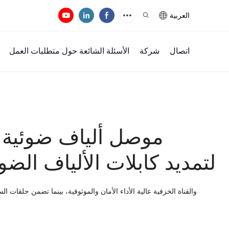
العربية
اتصال
شركة
الأسئلة الشائعة حول متطلبات العمل
موصل ألياف ضوئية م
بمعيار IP68 SC لتمديد كابلات الألياف الض