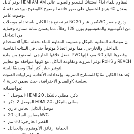
يوفر كابل HDMI AM-AM المقاوم للماء أداءً استثنائيًا للفيديو والصوت عالي
الوضوح، ويدعم دقة 4K بمعدل 60 هرتز للحصول على صور فائقة الوضوح
وصوت غامر.
تم تصنيع هذا الكابل باستخدام موصلات BC من عيار 30AWG ودرع مضفر
من الألومنيوم والمغنيسيوم بوزن 128 رطلاً، مما يضمن متانة ممتازة وحماية
من التداخل.
إن موصلاته المطلية بالنيكل وتصميمه المقاوم للماء تجعله مثالياً للاستخدام
الداخلي والخارجي، مما يوفر اتصالاً موثوقاً حتى في البيئات القاسية.
بفضل غلافها الخارجي المصنوع من مادة PVC وقطرها البالغ 6.0 مم، فإنها
توفر المرونة ومقاومة التآكل، مع كونها متوافقة مع معايير RoHS و REACH
لتوفير خيار أكثر أمانًا وصديقًا للبيئة.
يُعد هذا الكابل مثاليًا للمسارح المنزلية، وإعدادات الألعاب، وتركيبات الصوت
والفيديو الاحترافية، حيث يضمن تجربة 4K سلسة.
مواصفاته:
الموصل 1: HDMI 2.0 ذكر، مطلي بالنيكل
الموصل 2: ​​ذكر HDMI 2.0، مطلي بالنيكل
موصل الكابل: نحاس عاري
مقياس السلك: 30AWG
القطر الخارجي: 6.0 مم
الحماية: رقائق الألومنيوم، والجدائل