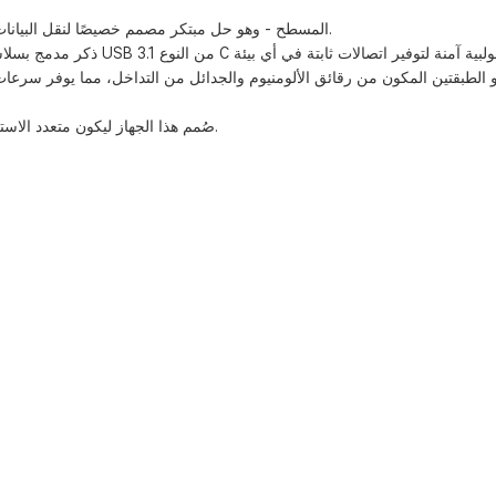
اكتشف قمة الاتصال مع كابل التثبيت على اللوحة من النوع E USB المسطح - وهو حل مبتكر مصمم خصيصًا لنقل البيانات بسلاسة.
صُمم هذا الجهاز ليكون متعدد الاستخدامات، فهو يتفوق في بث الوسائط المتعددة ونقل الملفات وغير ذلك الكثير.