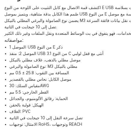
يضمن نوع الصامولة والبرغي المطلي بالنيكل M3 متانة تدوم طويلاً، بينما يحمي الموصل النحاسي المطلي بالقصدير والدرع ذو الطبقتين المكون من رقائق الألومنيوم والجدائل من التداخل، مما يوفر سرعات نقل بيانات فائقة السرعة
تصل إلى 10 جيجابت في الثانية.
مواصفاته:
الموصل 1: USB من النوع E ذكر
الموصل 2: ​​منفذ USB 3.1 من النوع C أنثى مع قفل لولبي
موصل مطلي بالذهب، غلاف مطلي بالنيكل
نوع الصامولة والبرغي: M3 مطلي بالنيكل
المسافة بين الثقوب: 25.8 ± 0.5 مم
موصل الكابل: نحاس مطلي بالقصدير
مقياس السلك: 30AWG
القطر الخارجي: 5.5 مم
الحماية: رقائق الألومنيوم، والجدائل
الهيكل: قولبة بالحقن
الغلاف: PVC
تصل سرعة النقل إلى 10 جيجابت في الثانية
الامتثال: توجيهات RoHS، وتوجيهات REACH