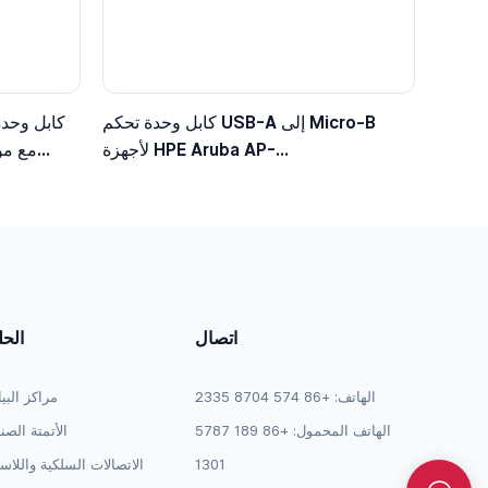
كابل وحدة تحكم USB-A إلى Micro-B
كابل وحدة
لأجهزة HPE Aruba AP-
203/303/515/535، متوافق مع JY728A /
الأ
AP-CBL-SERU
اتصال
الح
الهاتف: +86 574 8704 2335
مراكز البي
الهاتف المحمول: +86 189 5787
الأتمتة الصن
1301
الاتصالات السلكية واللاس