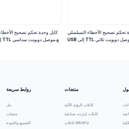
 تحكم تصحيح الأخطاء التسلسلي
كابل وحدة تحكم تصحيح الأخطاء
USB إلى TTL مع موصل دوبونت ثلاثي
طراف، مستوى منطقي 3.3 فولت
الأطراف، مستوى منطقي 5 ف
لول
منتجات
روابط سريعة
انات
كابلات الرؤية الآلية
حل
اعية
كابلات إيثرنت صناعية
منتجات
لكية
كابلات M8/M12
التصنيع والجودة