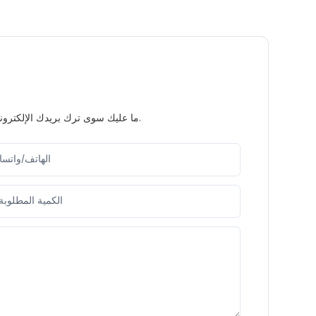
ما عليك سوى ترك بريدك الإلكتروني أو رقم هاتفك في نموذج الاتصال حتى نتمكن من إرسال عرض أسعار مجاني لمجموعة واسعة من التصاميم لدينا.
الهاتف/واتس
الكمية المطلوبة