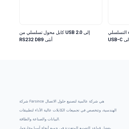
 التسلسلي
كابل محول تسلسلي من USB 2.0 إلى
USB-C إلى TTL مع موصل دوبونت سداسي
RS232 DB9 أنثى
ولت
شركة Farsince هي شركة عالمية لتصنيع حلول الاتصال
الهندسية، وتتخصص في تجميعات الكابلات عالية الأداء لتطبيقات
البيانات والصناعة والطاقة.
بفضل قواعد التصنيع المتعددة في جميع أنحاء آسيا وخارجها،