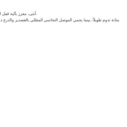
صُمم هذا الكابل بدقة متناهية، ويتميز بموصل USB من النوع E ذكر مدمج بسلاسة مع موصل USB 3.1 من النوع C أنثى، معزز بآلية قفل لولبية آمنة لتوفير اتصالات ثابتة في أي بيئة.