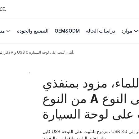
13 عامًا من حلول 
موارد
دراسات الحالة
OEM&ODM
التصنيع والجودة
من
كابل سيارة مقاوم للماء، مزود بمنفذي USB، من النوع A ذكر إلى النوع A و USB C أنثى، يُثبت على لوحة السيارة.
اء، مزود بمنفذي USB،
من النوع A ذكر إلى النوع A و USB C أنثى،
كابل USB مزدوج للتثبيت على اللوحة، USB 3.0 ذكر إلى USB A و USB C أنثى، مقاوم للماء، مناسب للسيارات والشاحنات
والدراجات النارية والقوارب واليخوت.