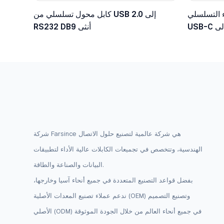
 التسلسلي
كابل محول تسلسلي من USB 2.0 إلى
USB-C إلى TTL مع موصل دوبونت سداسي
RS232 DB9 أنثى
ولت
شركة Farsince هي شركة عالمية لتصنيع حلول الاتصال
الهندسية، وتتخصص في تجميعات الكابلات عالية الأداء لتطبيقات
البيانات والصناعة والطاقة.
بفضل قواعد التصنيع المتعددة في جميع أنحاء آسيا وخارجها،
ندعم عملاء تصنيع المعدات الأصلية (OEM) وتصنيع التصميم
الأصلي (ODM) في جميع أنحاء العالم من خلال الجودة الموثوقة