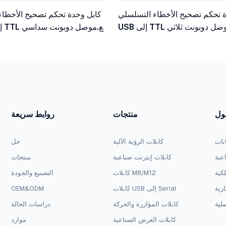
 تحكم تصحيح الأخطاء التسلسلي
كابل وحدة تحكم تصحيح الأخطاء
USB إلى TTL مع موصل دوبونت ثلاثي
طراف، مستوى منطقي 3.3 فولت
الأطراف، مستوى منطقي 5 ف
لول
منتجات
روابط سريعة
انات
كابلات الرؤية الآلية
حل
اعية
كابلات إيثرنت صناعية
منتجات
لكية
كابلات M8/M12
التصنيع والجودة
ارية
كابلات USB إلى Serial
OEM&ODM
لية
كابلات المؤازرة والحركة
دراسات الحالة
كابلات العرض الصناعية
موارد