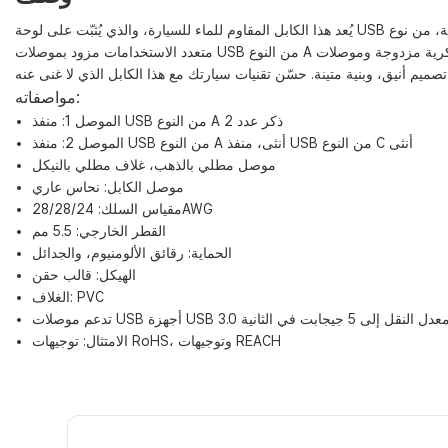
مواصفاته:
الموصل 1: منفذ USB من النوع A ذكر عدد 2
الموصل 2: ​​منفذ USB من النوع A أنثى، منفذ USB من النوع C أنثى
موصل مطلي بالذهب، غلاف مطلي بالنيكل
موصل الكابل: نحاس عاري
مقياس السلك: 28/28/24AWG
القطر الخارجي: 5.5 مم
الحماية: رقائق الألومنيوم، والجدائل
الهيكل: قالب حقن
الغلاف: PVC
الامتثال: توجيهات RoHS، وتوجيهات REACH