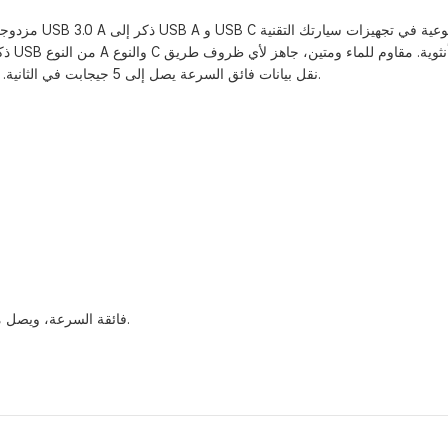
نقل بيانات فائق السرعة يصل إلى 5 جيجابت في الثانية. تصميم أنيق، وبنية متينة. حسّن تقنيات سيارتك مع هذا الكابل الذي لا غنى عنه.
تدعم موصلات USB أجهزة USB 3.0 فائقة السرعة، ويصل معدل النقل إلى 5 جيجابت في الثانية.