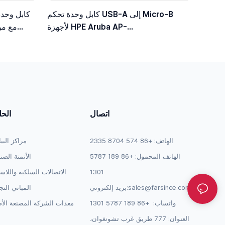
كابل وحدة تحكم USB-A إلى Micro-B
كابل وحدة
لأجهزة HPE Aruba AP-
203/303/515/535، متوافق مع JY728A /
الأ
AP-CBL-SERU
اتصال
الح
الهاتف: +86 574 8704 2335
مراكز البي
الهاتف المحمول: +86 189 5787
الأتمتة الصن
1301
الاتصالات السلكية واللاس
sales@farsince.com
بريد إلكتروني:
المباني التج
واتساب:
+86 189 5787 1301
معدات الشركة المصنعة الأص
العنوان: 777 طريق غرب تشونغوان،