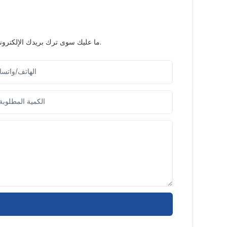
ما عليك سوى ترك بريدك الإلكتروني أو رقم هاتفك في نموذج الاتصال حتى نتمكن من إرسال عرض أسعار مجاني لمجموعة واسعة من التصاميم لدينا.
الهاتف/واتس
الكمية المطلوبة