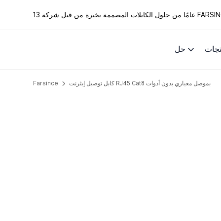
الكابلات المصممة بخبرة من قبل شركة FARSINCE.
تجات
حل
كابل توصيل إيثرنت RJ45 Cat8 بموصل معياري بدون أدوات
Farsince