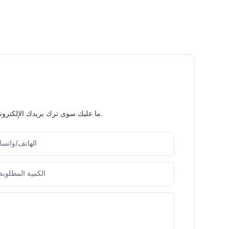
ما عليك سوى ترك بريدك الإلكتروني أو رقم هاتفك في نموذج الاتصال حتى نتمكن من إرسال عرض أسعار مجاني لمجموعة واسعة من التصاميم لدينا.
الهاتف/واتس
الكمية المطلوبة