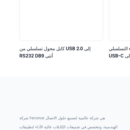
 التسلسلي
كابل محول تسلسلي من USB 2.0 إلى
USB-C إلى TTL مع موصل دوبونت سداسي
RS232 DB9 أنثى
ولت
شركة Farsince هي شركة عالمية لتصنيع حلول الاتصال
الهندسية، وتتخصص في تجميعات الكابلات عالية الأداء لتطبيقات