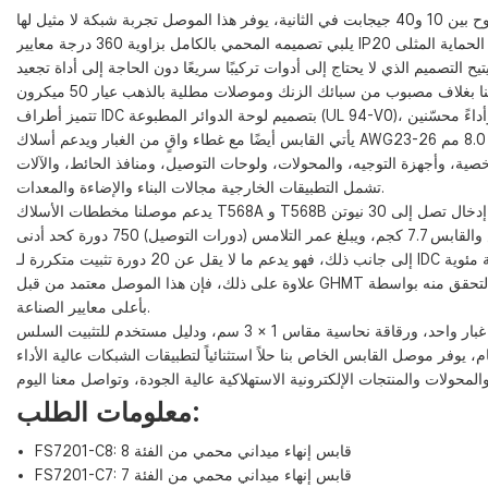
تشمل التطبيقات الخارجية مجالات البناء والإضاءة والمعدات.
علاوة على ذلك، فإن هذا الموصل معتمد من قبل GHMT في ألمانيا، وتم التحقق منه بواسطة CTTL وفقًا لاختبار قناة TIA Cat8 على مسافة 30 مترًا، وتم اختباره بواسطة SGS وحصل على شهادتي CE وROHS، مما يجعله يلتزم
بأعلى معايير الصناعة.
معلومات الطلب:
FS7201-C8: قابس إنهاء ميداني محمي من الفئة 8
FS7201-C7: قابس إنهاء ميداني محمي من الفئة 7