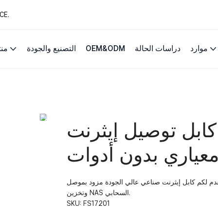
13 عامًا من حلول 
موارد
دراسات الحالة
OEM&ODM
التصنيع والجودة
من
كابل توصيل إيثرنت RJ45 Cat8 بموصل
عياري بدون أدوات
 لكم كابل إيثرنت صناعي عالي الجودة مزود بموصل RJ45 cat8 معياري بدون أدوات، وهو مثالي لمراكز البيانات عالية الأداء
وتخزين NAS السحابي.
SKU:
FS17201