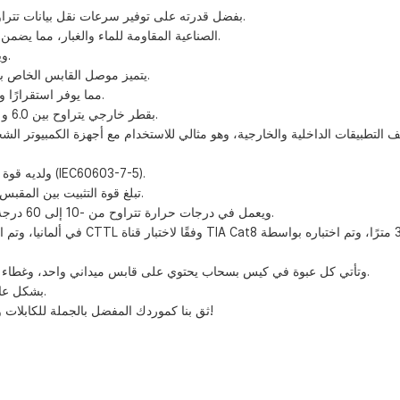
بفضل قدرته على توفير سرعات نقل بيانات تتراوح بين 10 و40 جيجابت في الثانية، يوفر هذا الموصل تجربة شبكة لا مثيل لها.
يلبي تصميمه المحمي بالكامل بزاوية 360 درجة معايير IP20 الصناعية المقاومة للماء والغبار، مما يضمن الحماية المثلى.
ويتيح التصميم الذي لا يحتاج إلى أدوات تركيبًا سريعًا دون الحاجة إلى أداة تجعيد.
يتميز موصل القابس الخاص بنا بغلاف مصبوب من سبائك الزنك وموصلات مطلية بالذهب عيار 50 ميكرون.
تتميز أطراف IDC بتصميم لوحة الدوائر المطبوعة (UL 94-V0)، مما يوفر استقرارًا وأداءً محسّنين.
يأتي القابس أيضًا مع غطاء واقٍ من الغبار ويدعم أسلاك AWG23-26 بقطر خارجي يتراوح بين 6.0 و 8.0 مم.
يدعم موصلنا مخططات الأسلاك T568A و T568B ولديه قوة إدخال تصل إلى 30 نيوتن (IEC60603-7-5).
تبلغ قوة التثبيت بين المقبس والقابس 7.7 كجم، ويبلغ عمر التلامس (دورات التوصيل) 750 دورة كحد أدنى.
إلى جانب ذلك، فهو يدعم ما لا يقل عن 20 دورة تثبيت متكررة لـ IDC ويعمل في درجات حرارة تتراوح من -10 إلى 60 درجة مئوية.
وتأتي كل عبوة في كيس بسحاب يحتوي على قابس ميداني واحد، وغطاء غبار واحد، ورقاقة نحاسية مقاس 1 × 3 سم، ودليل مستخدم للتثبيت السلس.
بشكل عام، يوفر موصل القابس الخاص بنا حلاً استثنائياً لتطبيقات الشبكات عالية الأداء.
ثق بنا كموردك المفضل بالجملة للكابلات والمحولات والمنتجات الإلكترونية الاستهلاكية عالية الجودة، وتواصل معنا اليوم!