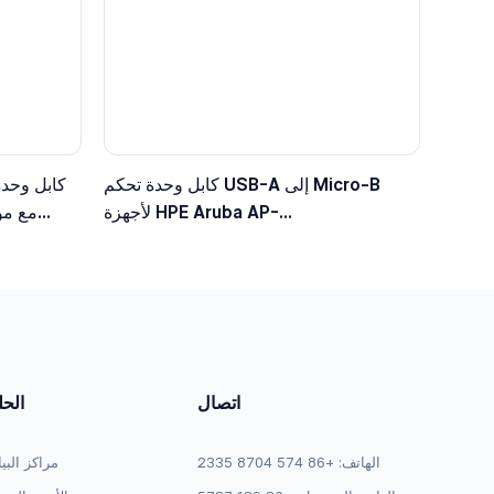
كابل وحدة تحكم USB-A إلى Micro-B
كابل وحدة
لأجهزة HPE Aruba AP-
203/303/515/535، متوافق مع JY728A /
الأ
AP-CBL-SERU
اتصال
الح
الهاتف: +86 574 8704 2335
مراكز البي