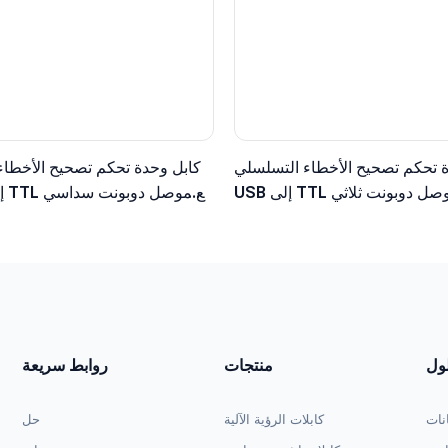
 تحكم تصحيح الأخطاء التسلسلي
كابل وحدة تحكم تصحيح الأخطاء
USB إلى TTL مع موصل دوبونت ثلاثي
طراف، مستوى منطقي 3.3 فولت
الأطراف، مستوى منطقي 5 ف
لول
منتجات
روابط سريعة
انات
كابلات الرؤية الآلية
حل