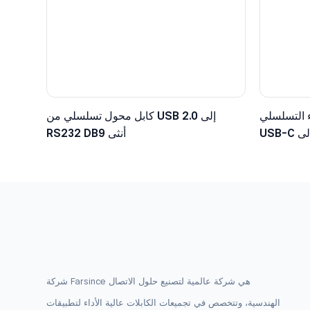
 التسلسلي
كابل محول تسلسلي من USB 2.0 إلى
USB-C إلى TTL مع موصل دوبونت سداسي
RS232 DB9 أنثى
ولت
شركة Farsince هي شركة عالمية لتصنيع حلول الاتصال
الهندسية، وتتخصص في تجميعات الكابلات عالية الأداء لتطبيقات