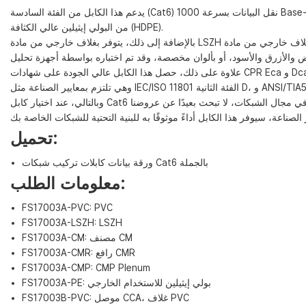
يدعم هذا الكابل من الفئة السادسة (Cat6) نقل البيانات بسرعة 1000 Base-T، ويوفر نطاقًا تردديًا أسرع يصل إلى 250 ميجاهرتز. ويتكون من أربعة أزواج ملتوية غير محمية من موصلات نحاسية صلبة عارية قياس 23، ويتميز بعزل
من البولي إيثيلين عالي الكثافة (HDPE).
تحميل:
ورقة بيانات كابلات تركيب شبكات Cat6 بالجملة
معلومات الطلب:
FS17003A-PVC: PVC
FS17003A-LSZH: LSZH
FS17003A-CM: مصنف CM
FS17003A-CMR: رافع CMR
FS17003A-CMP: CMP Plenum
FS17003A-PE: بولي إيثيلين للاستخدام الخارجي
FS17003B-PVC: موصل CCA، غلاف PVC