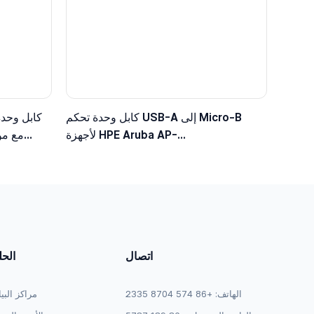
كابل وحدة تحكم USB-A إلى Micro-B
كابل وحدة
لأجهزة HPE Aruba AP-
203/303/515/535، متوافق مع JY728A /
الأ
AP-CBL-SERU
اتصال
الح
الهاتف: +86 574 8704 2335
مراكز البي