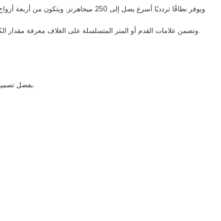
بالإضافة إلى ذلك، يتوفر بغلاف خارجي من مادة LSZH أو غلاف خارجي من مادة CMR-UL PVC، مثل PVC وCMR وCMP وLSZH وPE، وتضمن علامات القدم أو المتر المتسلسلة على الغلاف معرفة مقدار الكابل المتبقي بالضبط.
بفضل تصميمه غير المحمي، ومجموعة واسعة من خيارات الغلاف والألوان، والتزامه بمعايير الصناعة، سيوفر هذا الكابل أداءً موثوقًا به للبنية التحتية للشبكات الخاصة بك.