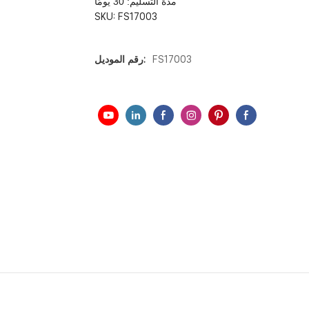
مدة التسليم: 30 يومًا
SKU:
FS17003
FS17003
رقم الموديل: