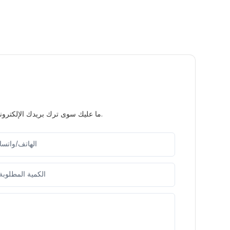
ما عليك سوى ترك بريدك الإلكتروني أو رقم هاتفك في نموذج الاتصال حتى نتمكن من إرسال عرض أسعار مجاني لمجموعة واسعة من التصاميم لدينا.
الهاتف/واتس
الكمية المطلوبة