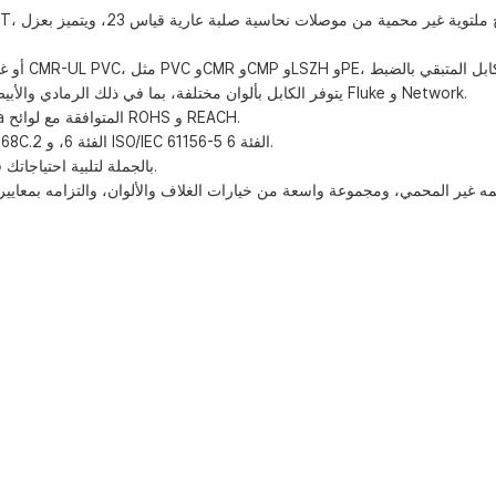
يتوفر الكابل بألوان مختلفة، بما في ذلك الرمادي والأبيض والأزرق والأسود، أو بألوان مخصصة، وقد تم اختباره بواسطة أجهزة تحليل Fluke و Network.
علاوة على ذلك، حصل هذا الكابل عالي الجودة على شهادات CPR Eca و Dca المتوافقة مع لوائح ROHS و REACH.
وهي تلتزم بمعايير الصناعة مثل IEC/ISO 11801 الفئة الثانية D، و ANSI/TIA568C.2 الفئة 6، و ISO/IEC 61156-5 الفئة 6.
وبالتالي، عند اختيار كابل Cat6 بالجملة لتلبية احتياجاتك في مجال الشبكات، لا تبحث بعيدًا عن عروضنا.