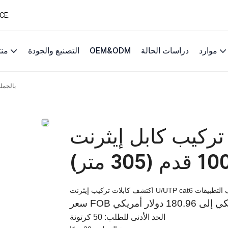
13 عامًا من حلول 
موارد
دراسات الحالة
OEM&ODM
التصنيع والجودة
من
تركيب كابل إيثرنت /UTP Cat6
تركيب كابل إيثرنت U/UTP Cat6 بالجملة
الحد الأدنى للطلب: 50 كرتونة