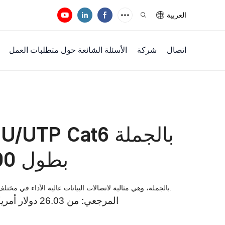
العربية
اتصال
شركة
الأسئلة الشائعة حول متطلبات العمل
بطول 1000 قدم (305 متر)
اكتشف كابلات تركيب إيثرنت U/UTP cat6 بالجملة، وهي مثالية لاتصالات البيانات عالية الأداء في مختلف التطبيقات.
سعر FOB المرجعي: من 26.03 دولار أمريكي إلى 180.96 دولار أمريكي