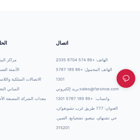
AP-CBL-SERU
اتصال
الح
الهاتف: +86 574 8704 2335
مراكز البي
الهاتف المحمول: +86 189 5787
الأتمتة الصن
1301
الاتصالات السلكية واللاس
sales@farsince.com
بريد إلكتروني:
المباني التج
واتساب:
+86 189 5787 1301
معدات الشركة المصنعة الأص
العنوان: 777 طريق غرب تشونغوان،
حي تشنهاي، نينغبو، تشجيانغ، الصين.
315201