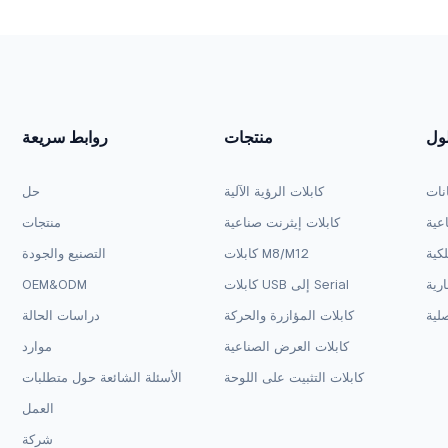
لول
منتجات
روابط سريعة
انات
كابلات الرؤية الآلية
حل
اعية
كابلات إيثرنت صناعية
منتجات
لكية
كابلات M8/M12
التصنيع والجودة
ارية
كابلات USB إلى Serial
OEM&ODM
لية
كابلات المؤازرة والحركة
دراسات الحالة
كابلات العرض الصناعية
موارد
كابلات التثبيت على اللوحة
الأسئلة الشائعة حول متطلبات
العمل
شركة