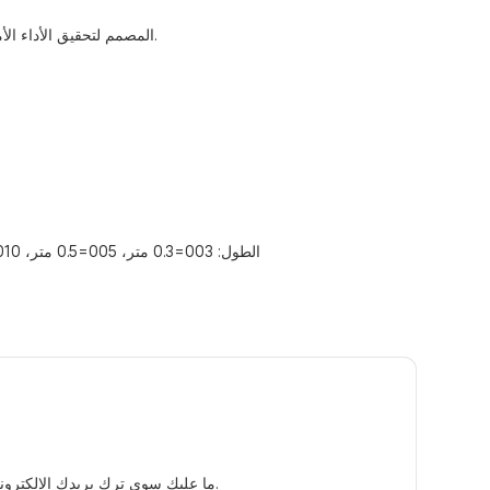
وبالتالي، قم بترقية البنية التحتية لشبكتك باستخدام كابل توصيل إيثرنت من نوع Cat6 بمقبس RJ45، المصمم لتحقيق الأداء الأمثل والموثوقية في البيئات الصعبة والحساسة للضوضاء.
xxx=الطول: 003=0.3 متر، 005=0.5 متر، 010=1.0 متر، 018=1.8 متر، 030=3.0 متر، 050=5.0 متر، 075=7.5 متر، 100=10 متر، 200=20 متر، 300=30 متر، 400=40 متر، 500=50 متر
ما عليك سوى ترك بريدك الإلكتروني أو رقم هاتفك في نموذج الاتصال حتى نتمكن من إرسال عرض أسعار مجاني لمجموعة واسعة من التصاميم لدينا.