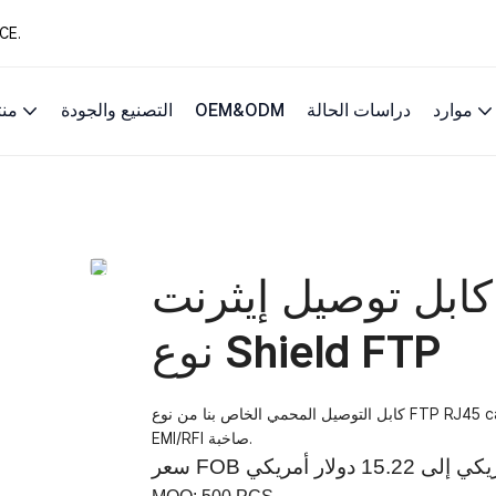
13 عامًا من حلول 
موارد
دراسات الحالة
OEM&ODM
التصنيع والجودة
من
كابل توصيل إيثرنت Cat6 بمقبس RJ45 من
نوع Shield FTP
كابل التوصيل المحمي الخاص بنا من نوع FTP RJ45 cat6 Ethernet يربط بشكل مثالي مكونات شبكة LAN المختلفة في بيئة
EMI/RFI صاخبة.