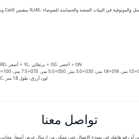
**=اللون: رمادي = GY، أسود = BK، أبيض = WT، أزرق = BU، أحمر = RD، أصفر = YL، برتقالي = OG، أخضر = GN
مثال: FS17104ABU-018 = سلك توصيل إيثرنت Cat6 F/UTP، موصل BC، لون أزرق، طول 1.8 متر
تواصل معنا