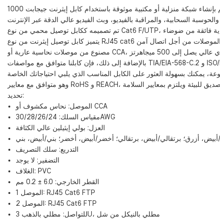
تحديد:
الموصل: نحاس مكشوف أو CCA
مقياس السلك: 30/28/26/24AWG
العزل: بولي إيثيلين عالي الكثافة
أبيض، أزرق؛ برتقالي/أبيض، برتقالي؛ أخضر/أبيض، أخضر؛ بني/أبيض، بني
التدريع: سلك التصريف
التضفير: لا يوجد
الغلاف: PVC
القطر الخارجي: 6.0 ± 0.2 مم
الموصل 1: RJ45 Cat6 FTP
الموصل 2: ​​RJ45 Cat6 FTP
للتواصل: مطلي بالذهب 3U، مطلي بالنيكل من شل