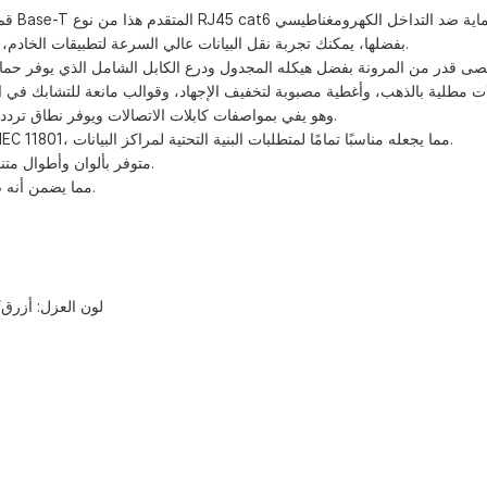
بفضلها، يمكنك تجربة نقل البيانات عالي السرعة لتطبيقات الخادم، والحوسبة السحابية، والمراقبة بالفيديو، وبث الفيديو عالي الدقة عبر الإنترنت.
مصنوع من موصلات نحاسية عارية أو CCA، وهو يفي بمواصفات كابلات الاتصالات ويوفر نطاق ترددي عالي يصل إلى 500 ميجاهرتز.
بالإضافة إلى ذلك، فإن كابلنا متوافق مع مواصفات TIA/EIA-568-C.2 و ISO/IEC 11801، مما يجعله مناسبًا تمامًا لمتطلبات البنية التحتية لمراكز البيانات.
متوفر بألوان وأطوال متنوعة، يمكنك بسهولة العثور على الكابل المناسب الذي يلبي احتياجاتك الخاصة.
وهو متوافق مع معايير RoHS و REACH، مما يضمن أنه صديق للبيئة ويلتزم بمعايير السلامة.
لون العزل: أزرق/