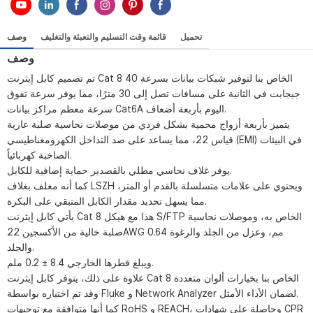
تحميل
قائمة وقت التسليم والتعبئة والتغليف
وصف
وصف
تم تصميم كابل إيثرنت Cat 8 الخاص بنا لتوفير شبكات بيانات بسرعة 40
جيجابت في الثانية على مسافات تصل إلى 30 مترًا، مما يوفر سرعة تفوق
سرعة معظم مراكز بيانات Cat6A اليوم بأربعة أضعاف.
يتميز بأربعة أزواج محمية بشكل فردي من موصلات نحاسية صلبة عارية
قياس 22، مما يساعد على صد التداخل الكهرومغناطيسي (EMI) في البيئات
الصاخبة كهربائياً.
يوفر غلاف نحاسي مطلي بالقصدير حماية إضافية للكابل.
كما أنه مغلف بغلاف LSZH ويحتوي على علامات متسلسلة بالقدم أو المتر،
مما يسهل تحديد مقدار الكابل المتبقي على البكرة.
يأتي كابل إيثرنت Cat 8 هذا مع هيكل S/FTP الخاص به، وموصلات نحاسية
صلبة خالية من الأكسجين 22AWG 0.64 مم، وعزل من الجلد والرغوة
والجلد.
ويبلغ قطرها الخارجي 8.4 ± 0.2 ملم.
علاوة على ذلك، يتوفر كابل إيثرنت Cat 8 الخاص بنا بخيارات ألوان متعددة
وقد تم اختباره بواسطة Fluke و Network Analyzer لضمان الأداء الأمثل.
كما أنها متوافقة مع توجيهات RoHS و REACH، وحاصلة على شهادات CPR