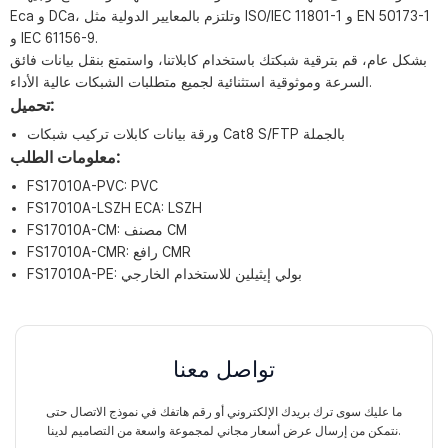
Eca و DCa، وتلتزم بالمعايير الدولية مثل ISO/IEC 11801-1 و EN 50173-1
و IEC 61156-9.
بشكل عام، قم بترقية شبكتك باستخدام كابلاتنا، واستمتع بنقل بيانات فائق
السرعة وموثوقية استثنائية لجميع متطلبات الشبكات عالية الأداء.
تحميل:
ورقة بيانات كابلات تركيب شبكات Cat8 S/FTP بالجملة
معلومات الطلب:
FS17010A-PVC: PVC
FS17010A-LSZH ECA: LSZH
FS17010A-CM: مصنف CM
FS17010A-CMR: رافع CMR
FS17010A-PE: بولي إيثيلين للاستخدام الخارجي
تواصل معنا
ما عليك سوى ترك بريدك الإلكتروني أو رقم هاتفك في نموذج الاتصال حتى
نتمكن من إرسال عرض أسعار مجاني لمجموعة واسعة من التصاميم لدينا.