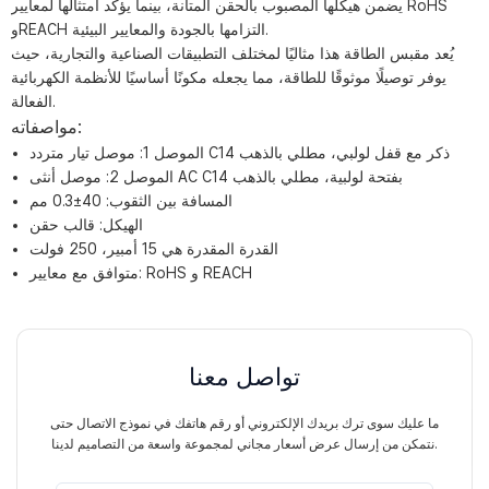
يضمن هيكلها المصبوب بالحقن المتانة، بينما يؤكد امتثالها لمعايير RoHS
وREACH التزامها بالجودة والمعايير البيئية.
يُعد مقبس الطاقة هذا مثاليًا لمختلف التطبيقات الصناعية والتجارية، حيث
يوفر توصيلًا موثوقًا للطاقة، مما يجعله مكونًا أساسيًا للأنظمة الكهربائية
الفعالة.
مواصفاته:
الموصل 1: موصل تيار متردد C14 ذكر مع قفل لولبي، مطلي بالذهب
الموصل 2: ​​موصل أنثى AC C14 بفتحة لولبية، مطلي بالذهب
المسافة بين الثقوب: 40±0.3 مم
الهيكل: قالب حقن
القدرة المقدرة هي 15 أمبير، 250 فولت
متوافق مع معايير: RoHS و REACH
تواصل معنا
ما عليك سوى ترك بريدك الإلكتروني أو رقم هاتفك في نموذج الاتصال حتى
نتمكن من إرسال عرض أسعار مجاني لمجموعة واسعة من التصاميم لدينا.